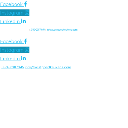
Facebook
Instagram
Linkedin
T.
050-2087045
II
info@vastgoedkeukens.com
Facebook
Instagram
Linkedin
050-2087045
info@vastgoedkeukens.com
HOME
KEUKENS
PARTICULIEREN
ZAKELIJKE
MARKT
WEBWINKEL