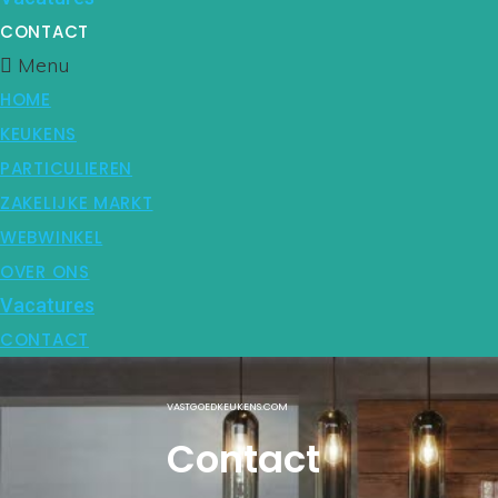
CONTACT
Menu
HOME
KEUKENS
PARTICULIEREN
ZAKELIJKE MARKT
WEBWINKEL
OVER ONS
Vacatures
CONTACT
VASTGOEDKEUKENS.COM
Contact