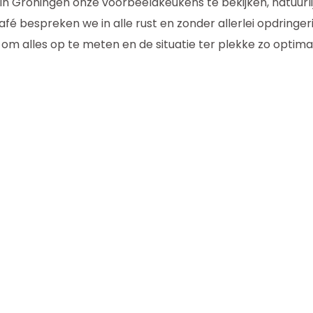
n Groningen onze voorbeeldkeukens te bekijken, natuurli
fé bespreken we in alle rust en zonder allerlei opdring
m alles op te meten en de situatie ter plekke zo optimaal