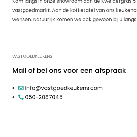
Kom langs in onze showroom aan de Kweldergras 5 i
vastgoedmarkt. Aan de koffietafel van ons keukenca
wensen. Natuurlijk komen we ook gewoon bij u langs o
VASTGOEDKEUKENS
Mail of bel ons voor een afspraak
info@vastgoedkeukens.com
050-2087045