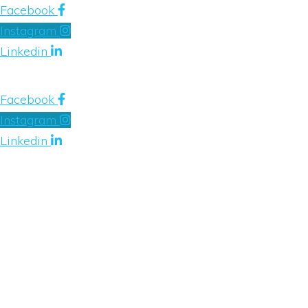
Facebook
Instagram
Linkedin
Facebook
Instagram
Linkedin
HOME
KEUKENS
PARTICULIEREN
ZAKELIJKE MARKT
WEBWINKEL
OVER ONS